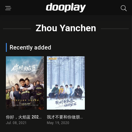
Zhou Yanchen
Recently added
你好，火焰蓝 2021 en Streaming HD Gratuit !
我才不要和你做朋友呢 2020 en Streaming HD Gratuit !
0
7
Jul. 08, 2021
May. 19, 2020