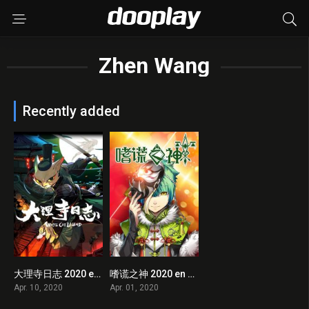
Zhen Wang
Recently added
大理寺日志 2020 en Streaming HD Gratuit !
嗜谎之神 2020 en Streaming HD Gratuit !
0
1
Apr. 10, 2020
Apr. 01, 2020