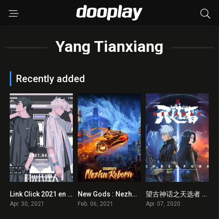
Yang Tianxiang
Recently added
Link Click 2021 en Streaming HD Gratuit !
New Gods : Nezha Reborn 2021 en Streaming HD Gratuit !
望古神话之天选者 2020 en Streaming HD Gratuit !
0
6.9
0
Apr. 30, 2021
Feb. 06, 2021
Apr. 07, 2020