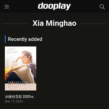
Xia Minghao
Recently added
冰糖炖雪梨 2020 en Streaming HD Gratuit !
0
Mar. 19, 2020