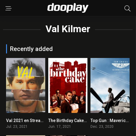
Val Kilmer
Recently added
Val 2021 en Streaming HD Gratuit !
The Birthday Cake 2021 en Streaming HD Gratuit !
Top Gun : Maverick 2020 en Streaming HD Gratuit !
8.2
4.4
0
Jul. 23, 2021
Jun. 17, 2021
Dec. 23, 2020