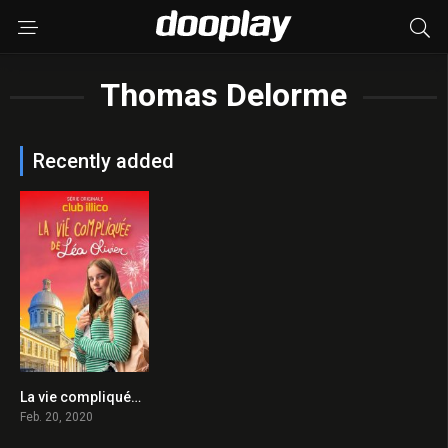
Thomas Delorme
Recently added
La vie compliquée de Léa Olivier 2020 en Streaming HD Gratuit !
0
Feb. 20, 2020