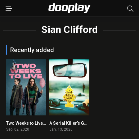
Sian Clifford
Recently added
Two Weeks to Live 2020 en Streaming HD Gratuit !
A Serial Killer’s Guide to Life 2020 en Streaming HD Gratuit !
7.5
4.8
Sep. 02, 2020
Jan. 13, 2020