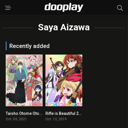
Saya Aizawa
Recently added
Taisho Otome Otogi Banashi 2021 en Streaming HD Gratuit !
Rifle is Beautiful 2019 en Streaming HD Gratuit !
0
6
Oct. 03, 2021
Oct. 13, 2019