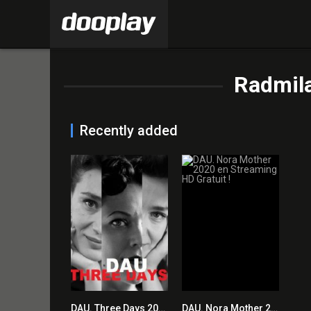
Radmil
Recently added
DAU. Three Days 2020 en Streaming HD Gratuit !
DAU. Nora Mother 2020 en Streaming HD Gratuit !
0
7.2