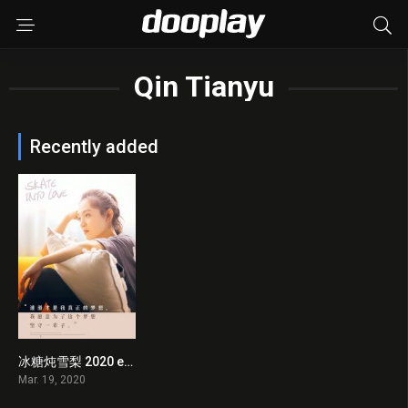
Qin Tianyu
Recently added
冰糖炖雪梨 2020 en Streaming HD Gratuit !
0
Mar. 19, 2020