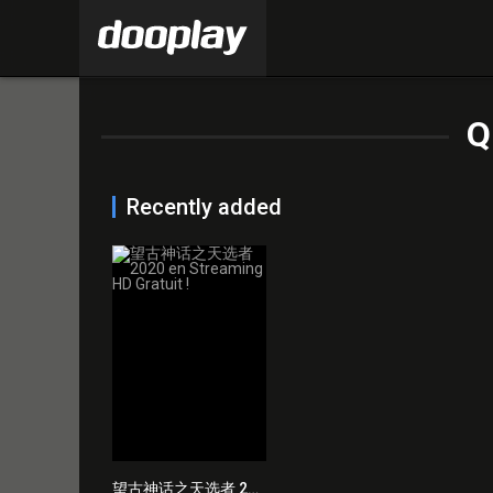
Q
Recently added
望古神话之天选者 2020 en Streaming HD Gratuit !
0