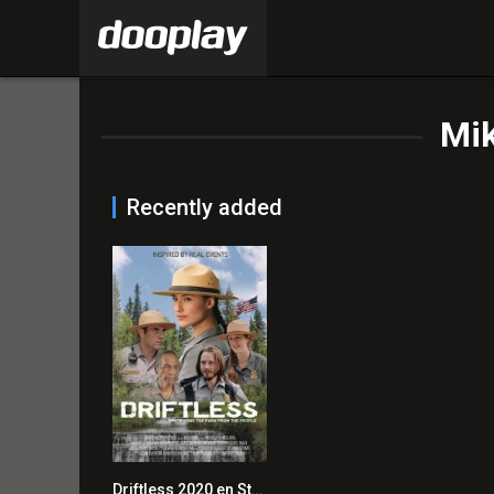
Mik
Recently added
Driftless 2020 en Streaming HD Gratuit !
0