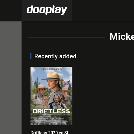
Micke
Recently added
Driftless 2020 en Streaming HD Gratuit !
0