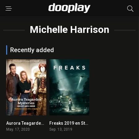
Michelle Harrison
Recently added
Aurora Teagarden Mysteries: Heist and Seek 2020 en Streaming HD Gratuit !
Freaks 2019 en Streaming HD Gratuit !
0
6.7
May. 17, 2020
Sep. 13, 2019