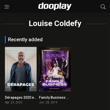
Louise Coldefy
Recently added
Dérapages 2020 en Streaming HD Gratuit !
Family Business 2019 en Streaming HD Gratuit !
7
7.8
Apr. 23, 2020
Jun. 28, 2019