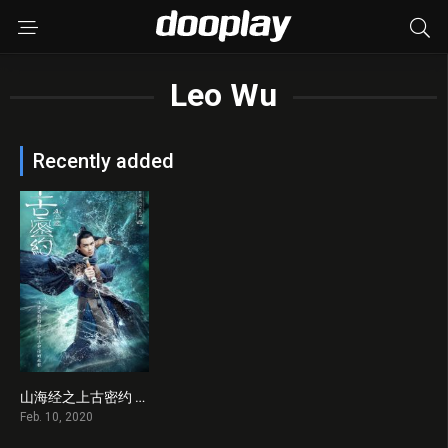
Leo Wu
Recently added
山海经之上古密约 2020 en Streaming HD Gratuit !
8
Feb. 10, 2020