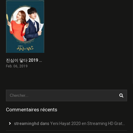
진심이 닿다 2019 en Streaming HD Gratuit !
8.2
Feb. 06, 2019
Commentaires récents
streaminghd
dans
Yeni Hayat 2020 en Streaming HD Gratuit !