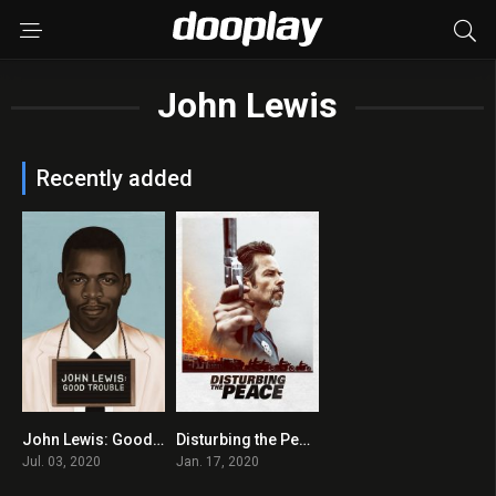
John Lewis
Recently added
John Lewis: Good Trouble 2020 en Streaming HD Gratuit !
Disturbing the Peace 2020 en Streaming HD Gratuit !
0
3.1
Jul. 03, 2020
Jan. 17, 2020