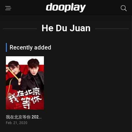
He Du Juan
Recently added
我在北京等你 2020 en Streaming HD Gratuit !
10
Feb. 21, 2020