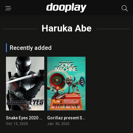
Haruka Abe
Recently added
Snake Eyes 2020 en Streaming HD Gratuit !
Gorillaz present Song Machine 2020 en Streaming HD Gratuit !
0
0
Oct. 15, 2020
Jan. 30, 2020