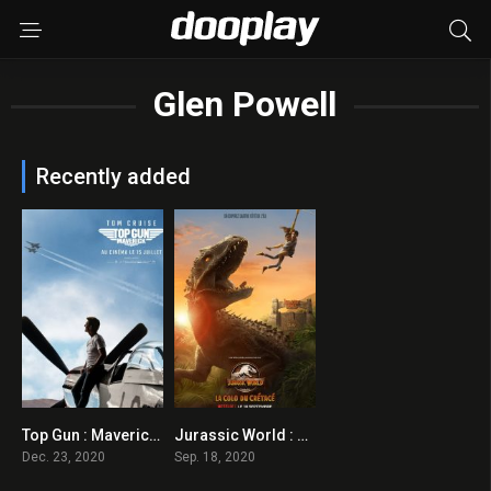
Glen Powell
Recently added
Top Gun : Maverick 2020 en Streaming HD Gratuit !
Jurassic World : La Colo du Crétacé 2020 en Streaming HD Gratuit !
0
7.9
Dec. 23, 2020
Sep. 18, 2020