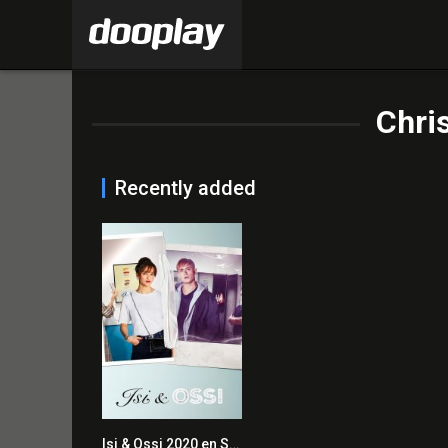
Chri
Recently added
Isi & Ossi 2020 en Streaming HD Gratuit !
6.4