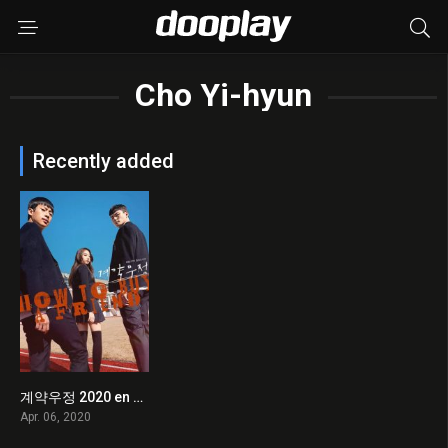
Cho Yi-hyun
Recently added
계약우정 2020 en Streaming HD Gratuit !
0
Apr. 06, 2020