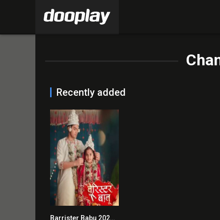
Cha
Recently added
Barrister Babu 2020 en Streaming HD Gratuit !
0