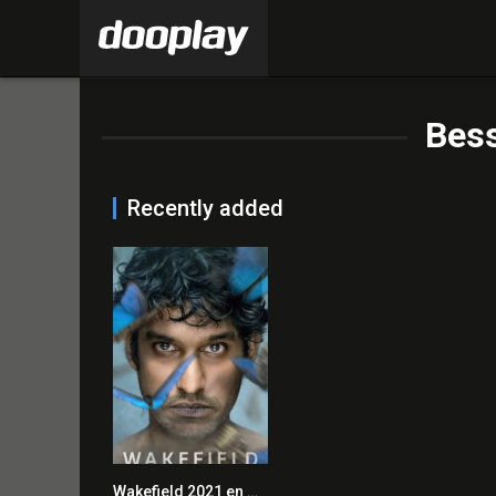
Bess
Recently added
Wakefield 2021 en Streaming HD Gratuit !
7.8