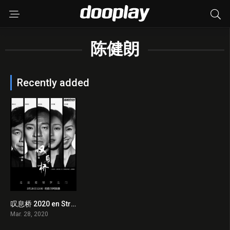
陈健朗
Recently added
叹息桥 2020 en Streaming HD Gratuit !
8
Mar. 28, 2020