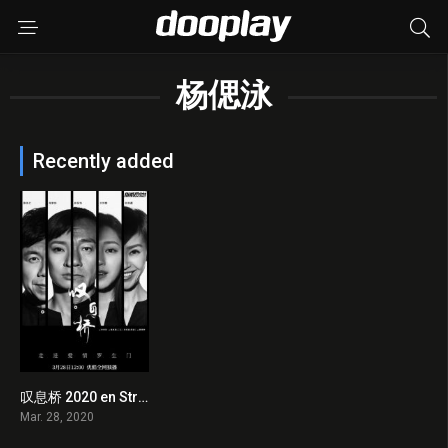
杨偲泳
Recently added
叹息桥 2020 en Streaming HD Gratuit !
8
Mar. 28, 2020