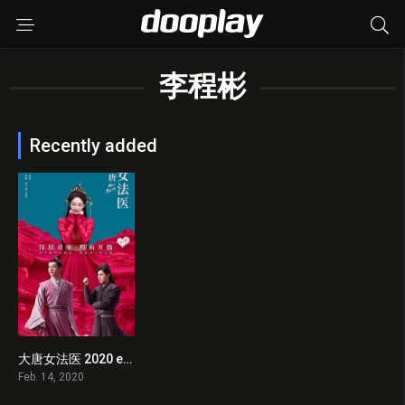
李程彬
Recently added
大唐女法医 2020 en Streaming HD Gratuit !
9
Feb. 14, 2020